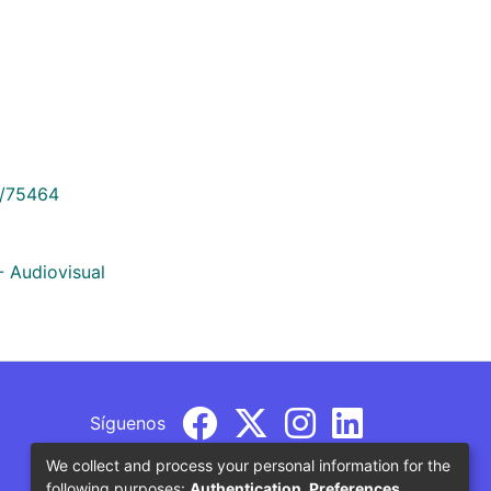
9/75464
- Audiovisual
Síguenos
We collect and process your personal information for the
following purposes:
Authentication, Preferences,