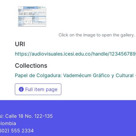
Click on the image to open the gallery.
URI
https://audiovisuales.icesi.edu.co/handle/12345678
Collections
Papel de Colgadura: Vademécum Gráfico y Cultural 
Full item page
si: Calle 18 No. 122-135
olombia
(602) 555 2334