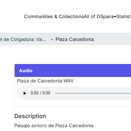
Communities & Collections
All of DSpace
Statist
Papel de Colgadura: Vademécum Gráfico y Cultural - Audiovisual
Plaza Caicedonia
Audio
Plaza de Caicedonia.WAV
Description
Paisaje sonoro de Plaza Caicedonia