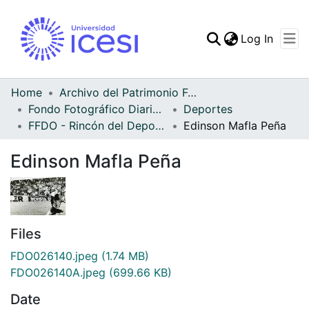
(curren
Log In
Communities & Collec
All of DSpace
Home
Archivo del Patrimonio Fotográfico y Fílmico del Valle del Cauca
Fondo Fotográfico Diario Occidente
Deportes
Statistics
FFDO - Rincón del Deportivo Cali - Patrimonial
Edinson Mafla Peña
Edinson Mafla Peña
Files
FDO026140.jpeg
(1.74 MB)
FDO026140A.jpeg
(699.66 KB)
Date