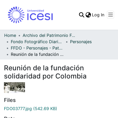
(curren
Log In
Communities & Collec
All of DSpace
Home
Archivo del Patrimonio Fotográfico y Fílmico del Valle del Cauca
Fondo Fotográfico Diario Occidente
Personajes
Statistics
FFDO - Personajes - Patrimonial
Reunión de la fundación solidaridad por Colombia
Reunión de la fundación
solidaridad por Colombia
Files
FDO03777.jpg
(542.69 KB)