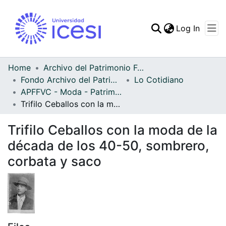
(curren
Log In
Communities & Collec
All of DSpace
Home
Archivo del Patrimonio Fotográfico y Fílmico del Valle del Cauca
Fondo Archivo del Patrimonio Fotográfico y Fílmico del Valle del Cauca
Lo Cotidiano
Statistics
APFFVC - Moda - Patrimonial
Trifilo Ceballos con la moda de la década de los 40-50, sombrero, corbata y saco
Trifilo Ceballos con la moda de la
década de los 40-50, sombrero,
corbata y saco