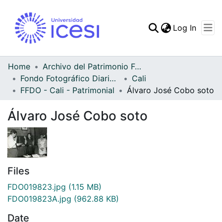
(curren
Log In
Communities & Collec
All of DSpace
Home
Archivo del Patrimonio Fotográfico y Fílmico del Valle del Cauca
Fondo Fotográfico Diario Occidente
Cali
Statistics
FFDO - Cali - Patrimonial
Álvaro José Cobo soto
Álvaro José Cobo soto
Files
FDO019823.jpg
(1.15 MB)
FDO019823A.jpg
(962.88 KB)
Date