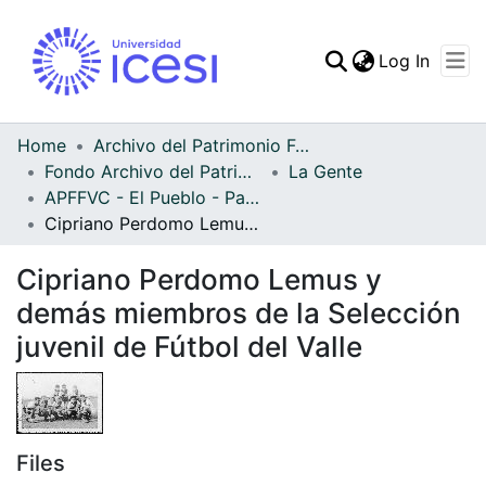
(curren
Log In
Communities & Collec
All of DSpace
Home
Archivo del Patrimonio Fotográfico y Fílmico del Valle del Cauca
Fondo Archivo del Patrimonio Fotográfico y Fílmico del Valle del Cauca
La Gente
Statistics
APFFVC - El Pueblo - Patrimonial
Cipriano Perdomo Lemus y demás miembros de la Selección juvenil de Fútbol del Valle
Cipriano Perdomo Lemus y
demás miembros de la Selección
juvenil de Fútbol del Valle
Files