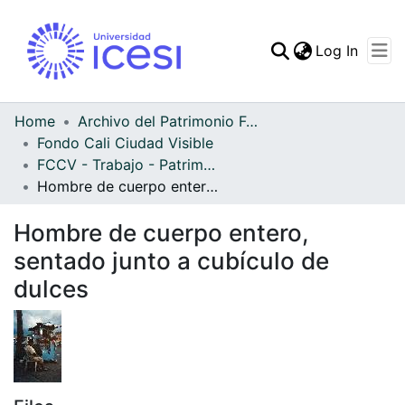
(curren
Log In
Communities & Collec
All of DSpace
Home
Archivo del Patrimonio Fotográfico y Fílmico del Valle del Cauca
Fondo Cali Ciudad Visible
Statistics
FCCV - Trabajo - Patrimonial
Hombre de cuerpo entero, sentado junto a cubículo de dulces
Hombre de cuerpo entero,
sentado junto a cubículo de
dulces