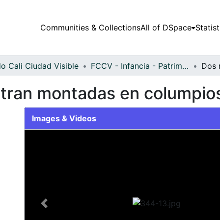
Communities & Collections
All of DSpace
Statist
o Cali Ciudad Visible
FCCV - Infancia - Patrimonial
ntran montadas en columpio
Images & Videos
Slide 1 of 1
Previous