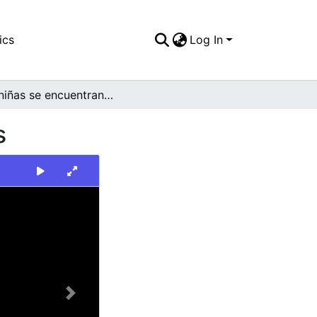
ics
Log In
Dos niñas se encuentran montadas en columpios
s
Next