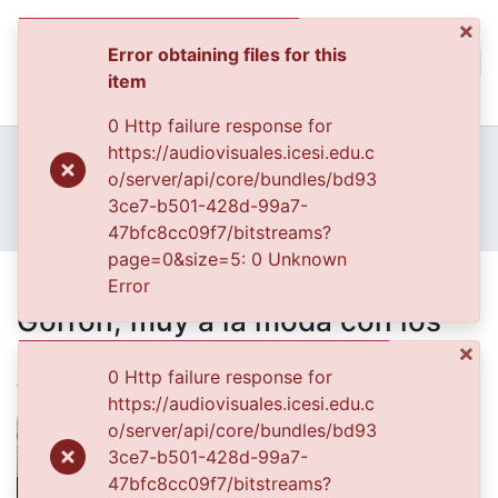
×
Error obtaining files for this
(curren
Log In
item
Communities & Collec
0 Http failure response for
All of DSpace
Home
Archivo del Patrimonio Fotográfico y Fílmico del Valle del Cauca
https://audiovisuales.icesi.edu.c
Fondo Archivo del Patrimonio Fotográfico y Fílmico del Valle del Cauca
Lo Cotidiano
o/server/api/core/bundles/bd93
Statistics
APFFVC - Fotos Familiares - Patrimonial
3ce7-b501-428d-99a7-
Hermanos Jaime y Héctor Gorrón, muy a la moda con los pantalones bota campana de terlenka
47bfc8cc09f7/bitstreams?
page=0&size=5: 0 Unknown
Hermanos Jaime y Héctor
Error
Gorrón, muy a la moda con los
pantalones bota campana de
×
0 Http failure response for
terlenka
https://audiovisuales.icesi.edu.c
o/server/api/core/bundles/bd93
3ce7-b501-428d-99a7-
47bfc8cc09f7/bitstreams?