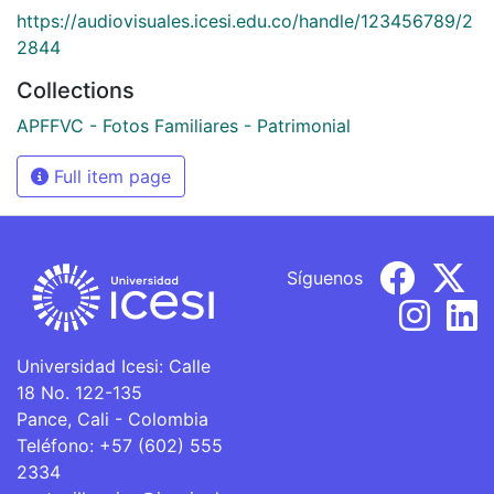
https://audiovisuales.icesi.edu.co/handle/123456789/2
2844
Collections
APFFVC - Fotos Familiares - Patrimonial
Full item page
Síguenos
Universidad Icesi: Calle
18 No. 122-135
Pance, Cali - Colombia
Teléfono: +57 (602) 555
2334