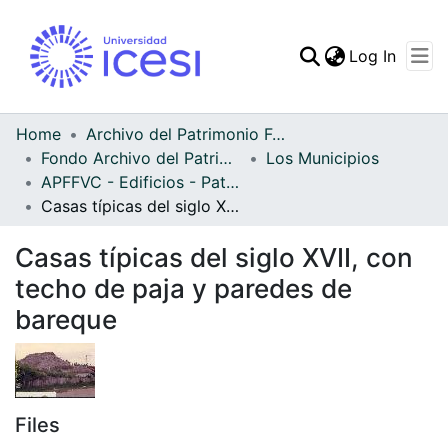
(curren
Log In
Communities & Collec
All of DSpace
Home
Archivo del Patrimonio Fotográfico y Fílmico del Valle del Cauca
Fondo Archivo del Patrimonio Fotográfico y Fílmico del Valle del Cauca
Los Municipios
Statistics
APFFVC - Edificios - Patrimonial
Casas típicas del siglo XVII, con techo de paja y paredes de bareque
Casas típicas del siglo XVII, con
techo de paja y paredes de
bareque
Files