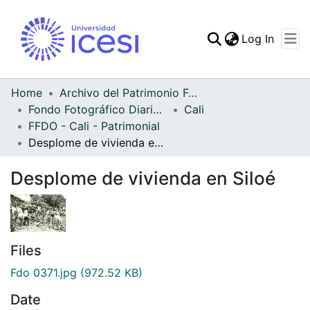
(curren
Log In
Communities & Collec
All of DSpace
Home
Archivo del Patrimonio Fotográfico y Fílmico del Valle del Cauca
Fondo Fotográfico Diario Occidente
Cali
Statistics
FFDO - Cali - Patrimonial
Desplome de vivienda en Siloé
Desplome de vivienda en Siloé
Files
Fdo 0371.jpg
(972.52 KB)
Date