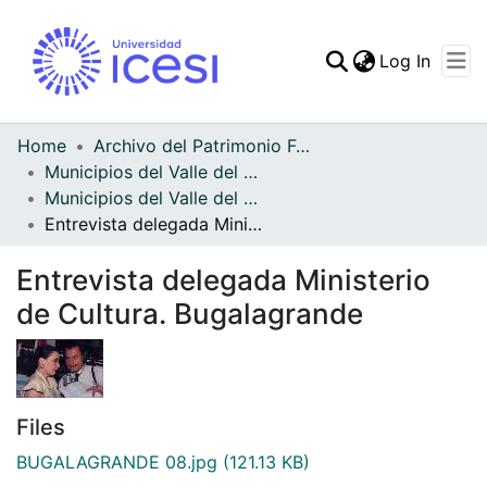
(curren
Log In
Communities & Collec
All of DSpace
Home
Archivo del Patrimonio Fotográfico y Fílmico del Valle del Cauca
Municipios del Valle del Cauca
Statistics
Municipios del Valle del Cauca
Entrevista delegada Ministerio de Cultura. Bugalagrande
Entrevista delegada Ministerio
de Cultura. Bugalagrande
Files
BUGALAGRANDE 08.jpg
(121.13 KB)