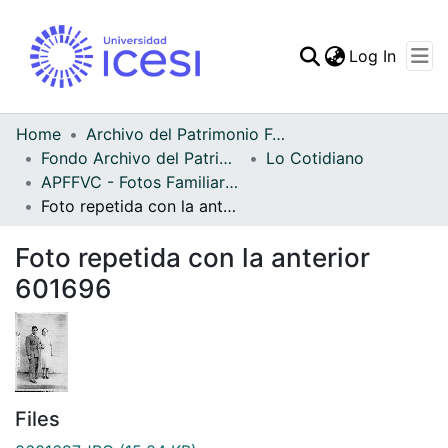
(curren
Log In
Communities & Collec
All of DSpace
Home
Archivo del Patrimonio Fotográfico y Fílmico del Valle del Cauca
Fondo Archivo del Patrimonio Fotográfico y Fílmico del Valle del Cauca
Lo Cotidiano
Statistics
APFFVC - Fotos Familiares - Patrimonial
Foto repetida con la anterior 601696
Foto repetida con la anterior
601696
Files