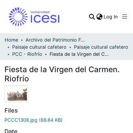
(curren
Log In
Communities & Collec
All of DSpace
Home
Archivo del Patrimonio Fotográfico y Fílmico del Valle del Cauca
Paisaje cultural cafetero
Paisaje cultural cafetero
Statistics
PCC - Riofrío
Fiesta de la Virgen del Carmen. Riofrío
Fiesta de la Virgen del Carmen.
Riofrío
Files
PCCC1308.jpg
(66.84 KB)
Date