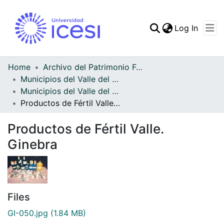
(curren
Log In
Communities & Collec
All of DSpace
Home
Archivo del Patrimonio Fotográfico y Fílmico del Valle del Cauca
Municipios del Valle del Cauca
Statistics
Municipios del Valle del Cauca
Productos de Fértil Valle. Ginebra
Productos de Fértil Valle.
Ginebra
Files
GI-050.jpg
(1.84 MB)