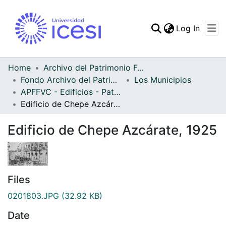
(curren
Log In
Communities & Collec
All of DSpace
Home
Archivo del Patrimonio Fotográfico y Fílmico del Valle del Cauca
Fondo Archivo del Patrimonio Fotográfico y Fílmico del Valle del Cauca
Los Municipios
Statistics
APFFVC - Edificios - Patrimonial
Edificio de Chepe Azcárate, 1925
Edificio de Chepe Azcárate, 1925
Files
0201803.JPG
(32.92 KB)
Date