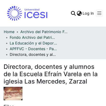
(curren
Log In
Communities & Collec
All of DSpace
Home
Archivo del Patrimonio Fotográfico y Fílmico del Valle del Cauca
Fondo Archivo del Patrimonio Fotográfico y Fílmico del Valle del Cauca
Statistics
La Educación y el Deporte
APFFVC - Docentes - Patrimonial
Directora, docentes y alumnos de la Escuela Efraín Varela en la iglesia Las Mercedes, Zarzal
Directora, docentes y alumnos
de la Escuela Efraín Varela en la
iglesia Las Mercedes, Zarzal