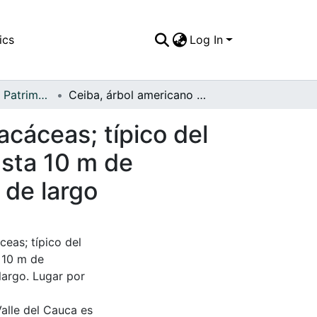
ics
Log In
APFFVC - Flora - Patrimonial
Ceiba, árbol americano de la familia de las bombacáceas; típico del Africa tropical, su tronco puede llegar a medir hasta 10 m de circunferencia y sus ramas tienen cerca de 20 m de largo
acáceas; típico del
asta 10 m de
 de largo
eas; típico del
a 10 m de
largo. Lugar por
Valle del Cauca es