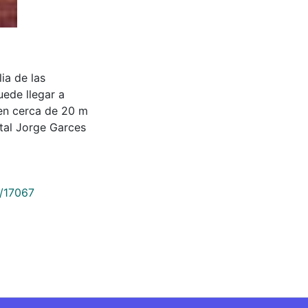
lia de las
uede llegar a
nen cerca de 20 m
tal Jorge Garces
9/17067