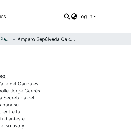
ics
Log In
APFFVC - El Pueblo - Patrimonial
Amparo Sepúlveda Caicedo y su esposo
960.
Valle del Cauca es
Valle Jorge Garcés
a Secretaria del
s para su
 entre la
tudiantes e
 el su uso y