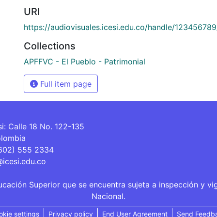
URI
https://audiovisuales.icesi.edu.co/handle/12345678
Collections
APFFVC - El Pueblo - Patrimonial
Full item page
si: Calle 18 No. 122-135
olombia
(602) 555 2334
@icesi.edu.co
ucación Superior que se encuentra sujeta a inspección y vi
Nacional.
okie settings
Privacy policy
End User Agreement
Send Feedb