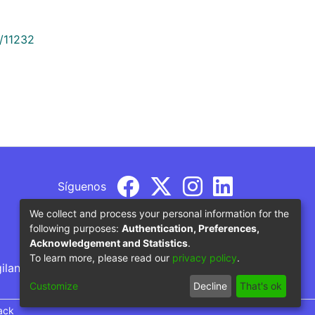
9/11232
Síguenos
We collect and process your personal information for the
following purposes:
Authentication, Preferences,
Acknowledgement and Statistics
.
To learn more, please read our
privacy policy
.
gilancia por parte del Ministerio de Educación
Customize
Decline
That's ok
ack