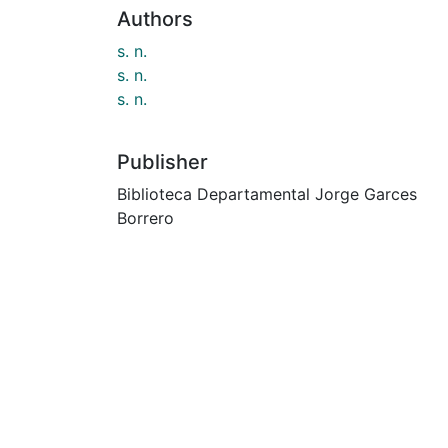
Authors
s. n.
s. n.
s. n.
Publisher
Biblioteca Departamental Jorge Garces
Borrero