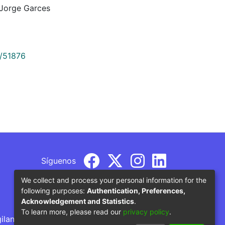
 Jorge Garces
9/51876
Síguenos
We collect and process your personal information for the
following purposes:
Authentication, Preferences,
Acknowledgement and Statistics
.
To learn more, please read our
privacy policy
.
gilancia por parte del Ministerio de Educación