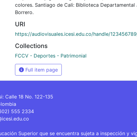
colores. Santiago de Cali: Biblioteca Departamental
Borrero.
URI
https://audiovisuales.icesi.edu.co/handle/12345678
Collections
FCCV - Deportes - Patrimonial
Full item page
si: Calle 18 No. 122-135
olombia
(602) 555 2334
@icesi.edu.co
ucación Superior que se encuentra sujeta a inspección y vi