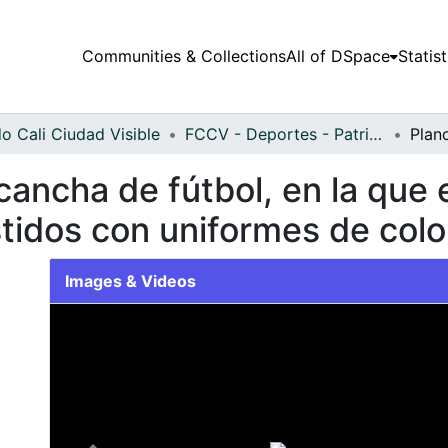
Communities & Collections
All of DSpace
Statist
o Cali Ciudad Visible
FCCV - Deportes - Patrimonial
cancha de fútbol, en la que
tidos con uniformes de colo
Images & Videos
Slide 1 of 1