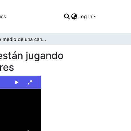
ics
Log In
Plano medio de una cancha de fútbol, en la que están jugando algunos jóvenes, vestidos con uniformes de colores
 están jugando
res