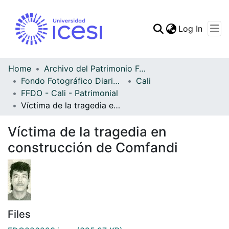
(curren
Log In
Communities & Collec
All of DSpace
Home
Archivo del Patrimonio Fotográfico y Fílmico del Valle del Cauca
Fondo Fotográfico Diario Occidente
Cali
Statistics
FFDO - Cali - Patrimonial
Víctima de la tragedia en construcción de Comfandi
Víctima de la tragedia en
construcción de Comfandi
Files