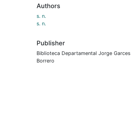
Authors
s. n.
s. n.
Publisher
Biblioteca Departamental Jorge Garces
Borrero