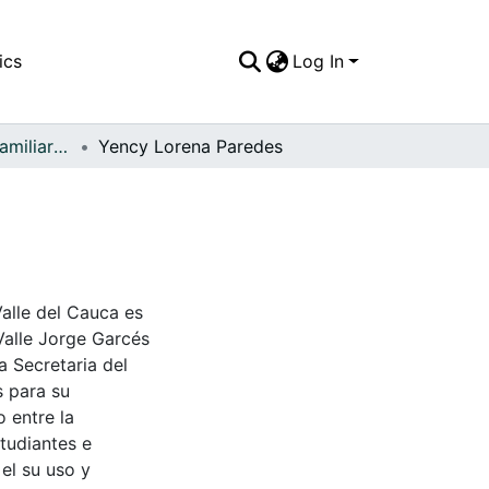
ics
Log In
APFFVC - Fotos Familiares - Patrimonial
Yency Lorena Paredes
Valle del Cauca es
Valle Jorge Garcés
a Secretaria del
s para su
 entre la
tudiantes e
 el su uso y