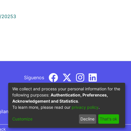
9/20253
Síguenos
We collect and process your personal information for the
following purposes:
Authentication, Preferences,
Acknowledgement and Statistics
.
To learn more, please read our
privacy policy
.
gilancia por parte del Ministerio de Educación
Customize
Decline
That's ok
ack