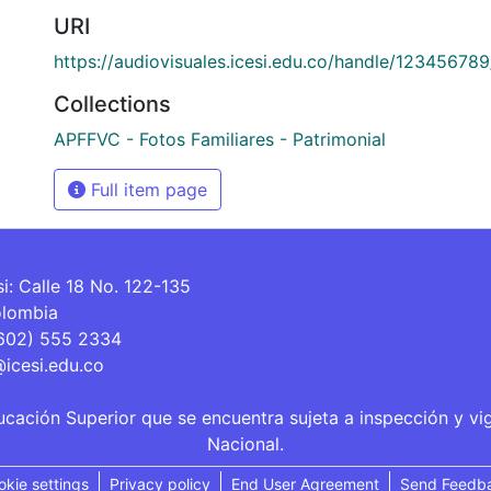
URI
https://audiovisuales.icesi.edu.co/handle/12345678
Collections
APFFVC - Fotos Familiares - Patrimonial
Full item page
si: Calle 18 No. 122-135
olombia
(602) 555 2334
@icesi.edu.co
ucación Superior que se encuentra sujeta a inspección y vi
Nacional.
okie settings
Privacy policy
End User Agreement
Send Feedb