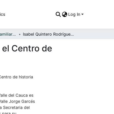
ics
Log In
APFFVC - Fotos Familiares - Patrimonial
Isabel Quintero Rodríguez, fotografia ubicada en el Centro de historia del municipio
 el Centro de
Centro de historia
Valle del Cauca es
Valle Jorge Garcés
a Secretaria del
s para su