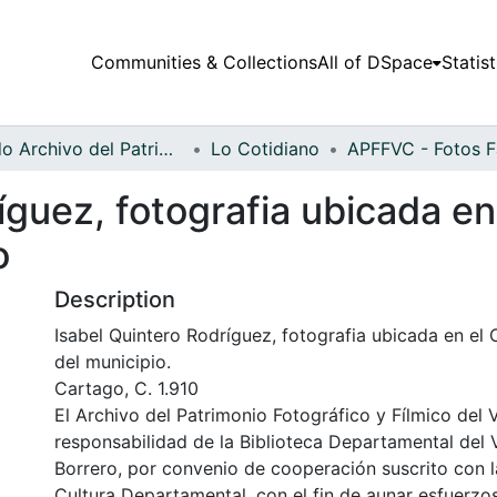
Communities & Collections
All of DSpace
Statist
Fondo Archivo del Patrimonio Fotográfico y Fílmico del Valle del Cauca
Lo Cotidiano
íguez, fotografia ubicada en
o
Description
Isabel Quintero Rodríguez, fotografia ubicada en el 
del municipio.
Cartago, C. 1.910
El Archivo del Patrimonio Fotográfico y Fílmico del 
responsabilidad de la Biblioteca Departamental del 
Borrero, por convenio de cooperación suscrito con l
Cultura Departamental, con el fin de aunar esfuerzo