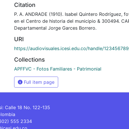
Citation
P. A. ANDRADE (1910). Isabel Quintero Rodríguez, fo
en el Centro de historia del municipio & 300494. CA
Departamental Jorge Garces Borrero.
URI
https://audiovisuales.icesi.edu.co/handle/12345678
Collections
APFFVC - Fotos Familiares - Patrimonial
Full item page
si: Calle 18 No. 122-135
olombia
(602) 555 2334
@icesi.edu.co