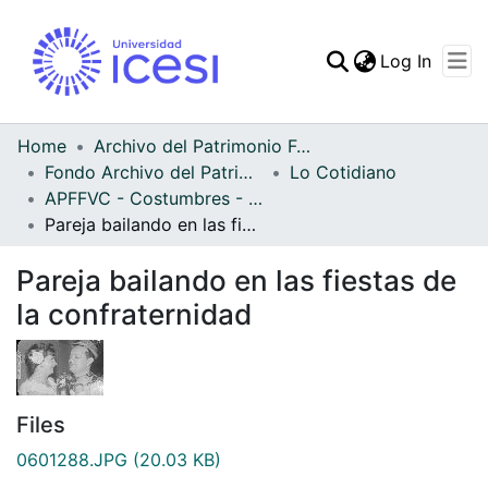
(curren
Log In
Communities & Collec
All of DSpace
Home
Archivo del Patrimonio Fotográfico y Fílmico del Valle del Cauca
Fondo Archivo del Patrimonio Fotográfico y Fílmico del Valle del Cauca
Lo Cotidiano
Statistics
APFFVC - Costumbres - Patrimonial
Pareja bailando en las fiestas de la confraternidad
Pareja bailando en las fiestas de
la confraternidad
Files
0601288.JPG
(20.03 KB)