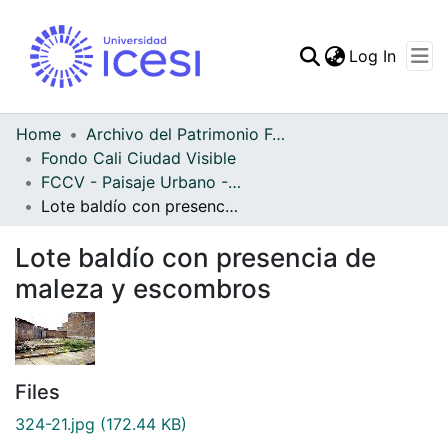
(curren
Log In
Communities & Collec
All of DSpace
Home
Archivo del Patrimonio Fotográfico y Fílmico del Valle del Cauca
Fondo Cali Ciudad Visible
Statistics
FCCV - Paisaje Urbano - Patrimonial
Lote baldío con presencia de maleza y escombros
Lote baldío con presencia de
maleza y escombros
Files
324-21.jpg
(172.44 KB)