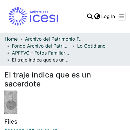
(curren
Log In
Communities & Collec
All of DSpace
Home
Archivo del Patrimonio Fotográfico y Fílmico del Valle del Cauca
Fondo Archivo del Patrimonio Fotográfico y Fílmico del Valle del Cauca
Lo Cotidiano
Statistics
APFFVC - Fotos Familiares - Patrimonial
El traje indica que es un sacerdote
El traje indica que es un
sacerdote
Files