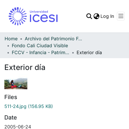
(curren
Log In
Communities & Collec
All of DSpace
Home
Archivo del Patrimonio Fotográfico y Fílmico del Valle del Cauca
Fondo Cali Ciudad Visible
Statistics
FCCV - Infancia - Patrimonial
Exterior día
Exterior día
Files
511-24.jpg
(156.95 KB)
Date
2005-06-24