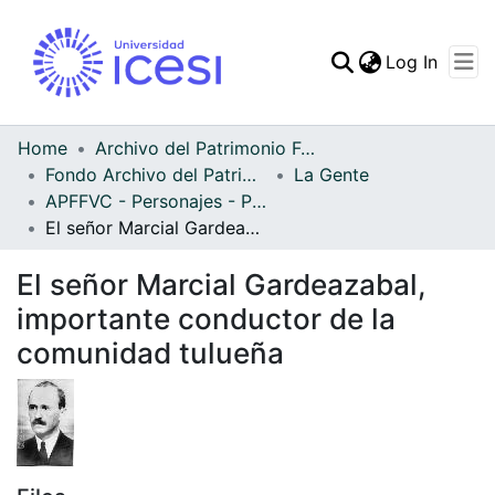
(curren
Log In
Communities & Collec
All of DSpace
Home
Archivo del Patrimonio Fotográfico y Fílmico del Valle del Cauca
Fondo Archivo del Patrimonio Fotográfico y Fílmico del Valle del Cauca
La Gente
Statistics
APFFVC - Personajes - Patrimonial
El señor Marcial Gardeazabal, importante conductor de la comunidad tulueña
El señor Marcial Gardeazabal,
importante conductor de la
comunidad tulueña