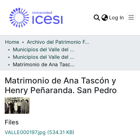
(curren
Log In
Communities & Collec
All of DSpace
Home
Archivo del Patrimonio Fotográfico y Fílmico del Valle del Cauca
Municipios del Valle del Cauca
Statistics
Municipios del Valle del Cauca
Matrimonio de Ana Tascón y Henry Peñaranda. San Pedro
Matrimonio de Ana Tascón y
Henry Peñaranda. San Pedro
Files
VALLE000197.jpg
(534.31 KB)