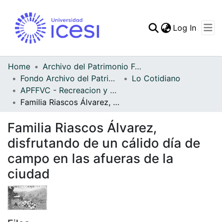
(curren
Log In
Communities & Collec
All of DSpace
Home
Archivo del Patrimonio Fotográfico y Fílmico del Valle del Cauca
Fondo Archivo del Patrimonio Fotográfico y Fílmico del Valle del Cauca
Lo Cotidiano
Statistics
APFFVC - Recreacion y Paseo - Patrimonial
Familia Riascos Álvarez, disfrutando de un cálido día de campo en las afueras de la ciudad
Familia Riascos Álvarez,
disfrutando de un cálido día de
campo en las afueras de la
ciudad