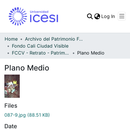
(curren
Log In
Communities & Collec
All of DSpace
Home
Archivo del Patrimonio Fotográfico y Fílmico del Valle del Cauca
Fondo Cali Ciudad Visible
Statistics
FCCV - Retrato - Patrimonial
Plano Medio
Plano Medio
Files
087-9.jpg
(88.51 KB)
Date