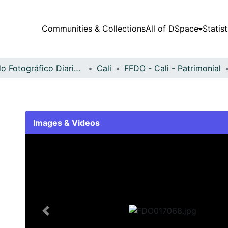
Communities & Collections
All of DSpace
Statist
Fondo Fotográfico Diario Occidente
Cali
FFDO - Cali - Patrimonial
Images & Videos
Slide 1 of 2
Previous