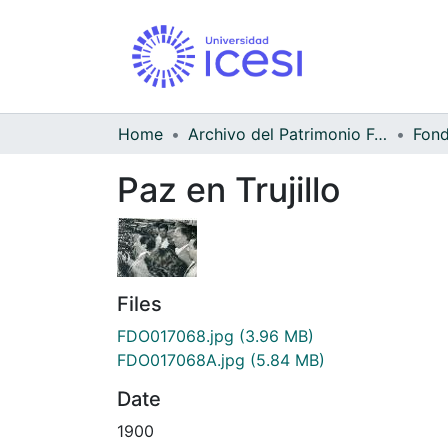
Home
Archivo del Patrimonio Fotográfico y Fílmico del Valle del Cauca
Paz en Trujillo
Files
FDO017068.jpg
(3.96 MB)
FDO017068A.jpg
(5.84 MB)
Date
1900