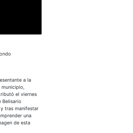
fondo
resentante a la
 municipio,
ributó el viernes
 Belisario
 y tras manifestar
 emprender una
imagen de esta