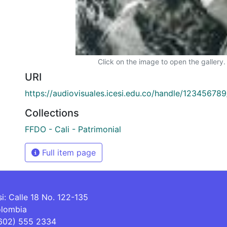
Click on the image to open the gallery.
URI
https://audiovisuales.icesi.edu.co/handle/12345678
Collections
FFDO - Cali - Patrimonial
Full item page
si: Calle 18 No. 122-135
olombia
(602) 555 2334