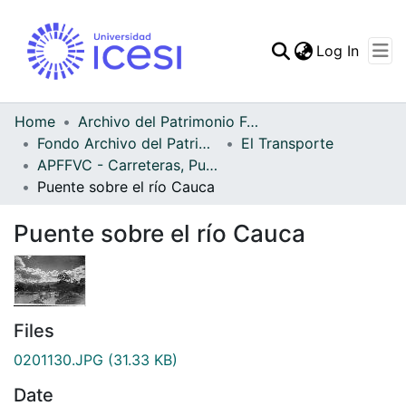
(curren
Log In
Communities & Collec
All of DSpace
Home
Archivo del Patrimonio Fotográfico y Fílmico del Valle del Cauca
Fondo Archivo del Patrimonio Fotográfico y Fílmico del Valle del Cauca
El Transporte
Statistics
APFFVC - Carreteras, Puentes - Patrimonial
Puente sobre el río Cauca
Puente sobre el río Cauca
Files
0201130.JPG
(31.33 KB)
Date