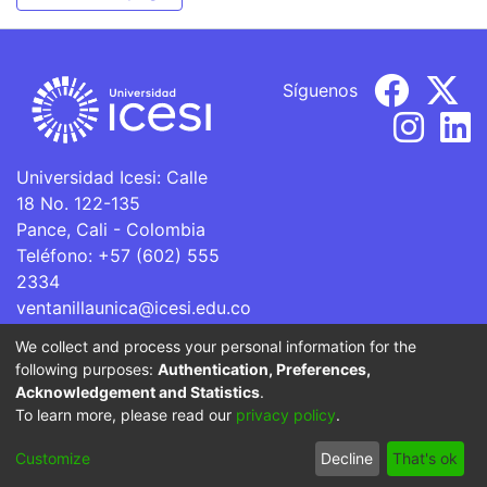
Síguenos
Universidad Icesi: Calle
18 No. 122-135
Pance, Cali - Colombia
Teléfono: +57 (602) 555
2334
ventanillaunica@icesi.edu.co
We collect and process your personal information for the
La Universidad Icesi es una Institución de Educación
following purposes:
Authentication, Preferences,
Superior que se encuentra sujeta a inspección y vigilancia
Acknowledgement and Statistics
.
por parte del Ministerio de Educación Nacional.
To learn more, please read our
privacy policy
.
Cookie
Privacy
End User
Send
Customize
Decline
That's ok
settings
policy
Agreement
Feedback