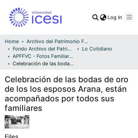
(curren
Log In
Communities & Collec
All of DSpace
Home
Archivo del Patrimonio Fotográfico y Fílmico del Valle del Cauca
Fondo Archivo del Patrimonio Fotográfico y Fílmico del Valle del Cauca
Lo Cotidiano
Statistics
APFFVC - Fotos Familiares - Patrimonial
Celebración de las bodas de oro de los los esposos Arana, están acompañados por todos sus familiares
Celebración de las bodas de oro
de los los esposos Arana, están
acompañados por todos sus
familiares
Files