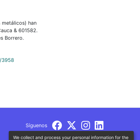
es metálicos) han
 Cauca & 601582.
s Borrero.
9/3958
Síguenos
We collect and process your personal information for the