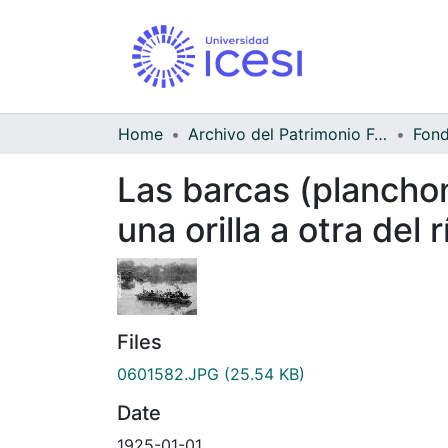
Home
Archivo del Patrimonio Fotográfico y Fílmico del Valle del Cauca
Las barcas (plancho
una orilla a otra del 
Files
0601582.JPG
(25.54 KB)
Date
1925-01-01