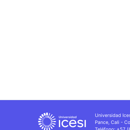
Universidad Ice
Pance, Cali - C
Teléfono: +57 