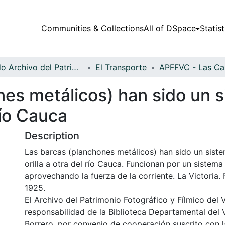
Communities & Collections
All of DSpace
Statist
Fondo Archivo del Patrimonio Fotográfico y Fílmico del Valle del Cauca
El Transporte
nes metálicos) han sido un 
río Cauca
Description
Las barcas (planchones metálicos) han sido un sist
orilla a otra del río Cauca. Funcionan por un sistema
aprovechando la fuerza de la corriente. La Victoria
1925.
El Archivo del Patrimonio Fotográfico y Fílmico del 
responsabilidad de la Biblioteca Departamental del 
Borrero, por convenio de cooperación suscrito con l