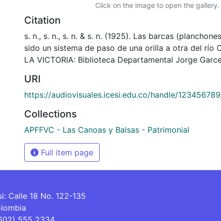
Click on the image to open the gallery.
Citation
s. n., s. n., s. n. & s. n. (1925). Las barcas (planchon
sido un sistema de paso de una orilla a otra del río
LA VICTORIA: Biblioteca Departamental Jorge Garce
URI
https://audiovisuales.icesi.edu.co/handle/12345678
Collections
APFFVC - Las Canoas y Balsas - Patrimonial
Full item page
si: Calle 18 No. 122-135
olombia
(602) 555 2334