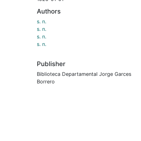
Authors
s. n.
s. n.
s. n.
s. n.
Publisher
Biblioteca Departamental Jorge Garces
Borrero