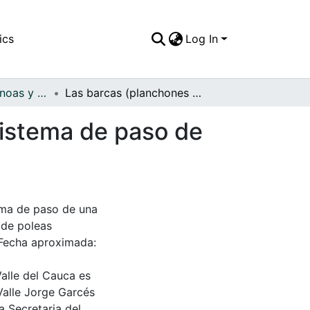
ics
Log In
APFFVC - Las Canoas y Balsas - Patrimonial
Las barcas (planchones metálicos) han sido un sistema de paso de una orilla a otra del río Cauca
sistema de paso de
ema de paso de una
 de poleas
. Fecha aproximada:
Valle del Cauca es
Valle Jorge Garcés
a Secretaria del