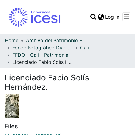
(curren
Log In
Communities & Collec
All of DSpace
Home
Archivo del Patrimonio Fotográfico y Fílmico del Valle del Cauca
Fondo Fotográfico Diario Occidente
Cali
Statistics
FFDO - Cali - Patrimonial
Licenciado Fabio Solís Hernández.
Licenciado Fabio Solís
Hernández.
Files