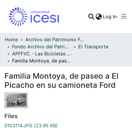
(curren
Log In
Communities & Collec
All of DSpace
Home
Archivo del Patrimonio Fotográfico y Fílmico del Valle del Cauca
Fondo Archivo del Patrimonio Fotográfico y Fílmico del Valle del Cauca
El Transporte
Statistics
APFFVC - Las Bicicletas y Ca - Patrimonial
Familia Montoya, de paseo a El Picacho en su camioneta Ford
Familia Montoya, de paseo a El
Picacho en su camioneta Ford
Files
0103114.JPG
(23.95 KB)