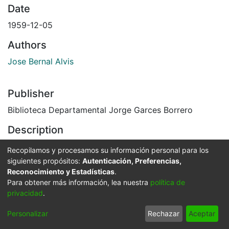
Date
1959-12-05
Authors
Jose Bernal Alvis
Publisher
Biblioteca Departamental Jorge Garces Borrero
Description
Familia Montoya, de paseo a El Picacho en su
Recopilamos y procesamos su información personal para los
camioneta Ford. Tuluá, 1959.
siguientes propósitos:
Autenticación, Preferencias,
El Archivo del Patrimonio Fotográfico y Fílmico del
Reconocimiento y Estadísticas
.
Para obtener más información, lea nuestra
política de
Valle del Cauca es responsabilidad de la Biblioteca
privacidad
.
Departamental del Valle Jorge Garcés Borrero, por
convenio de cooperación suscrito con la Secretaria
Personalizar
Rechazar
Aceptar
del Cultura Departamental, con el fin de aunar