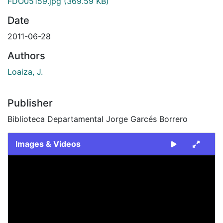
FDO05159.jpg
(369.59 KB)
Date
2011-06-28
Authors
Loaiza, J.
Publisher
Biblioteca Departamental Jorge Garcés Borrero
Images & Videos
Slide 1 of 1