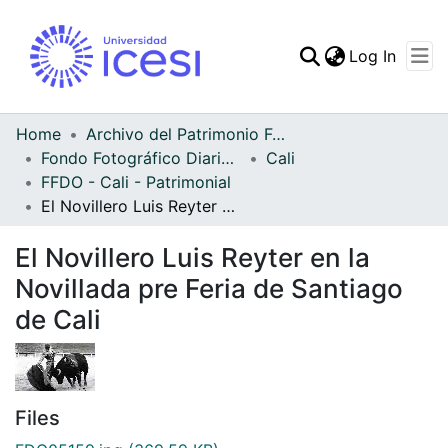
(curren
Log In
Communities & Collec
All of DSpace
Home
Archivo del Patrimonio Fotográfico y Fílmico del Valle del Cauca
Fondo Fotográfico Diario Occidente
Cali
Statistics
FFDO - Cali - Patrimonial
El Novillero Luis Reyter en la Novillada pre Feria de Santiago de Cali
El Novillero Luis Reyter en la
Novillada pre Feria de Santiago
de Cali
Files