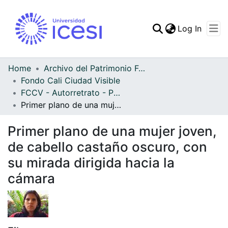
(curren
Log In
Communities & Collec
All of DSpace
Home
Archivo del Patrimonio Fotográfico y Fílmico del Valle del Cauca
Fondo Cali Ciudad Visible
Statistics
FCCV - Autorretrato - Patrimonial
Primer plano de una mujer joven, de cabello castaño oscuro, con su mirada dirigida hacia la cámara
Primer plano de una mujer joven,
de cabello castaño oscuro, con
su mirada dirigida hacia la
cámara