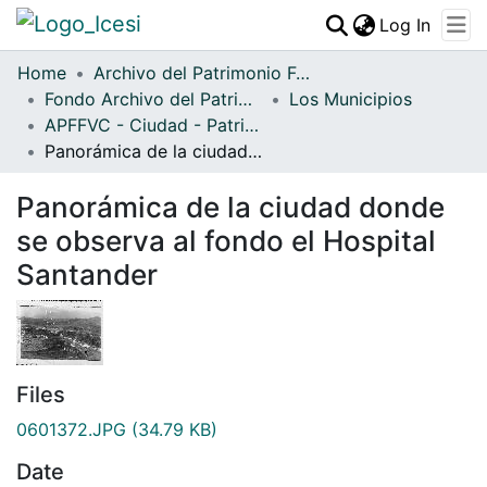
(curren
Log In
Communities & Collections
Home
Archivo del Patrimonio Fotográfico y Fílmico del Valle del Cauca
Fondo Archivo del Patrimonio Fotográfico y Fílmico del Valle del Cauca
All of DSpace
Los Municipios
APFFVC - Ciudad - Patrimonial
Statistics
Panorámica de la ciudad donde se observa al fondo el Hospital Santander
Panorámica de la ciudad donde
se observa al fondo el Hospital
Santander
Files
0601372.JPG
(34.79 KB)
Date