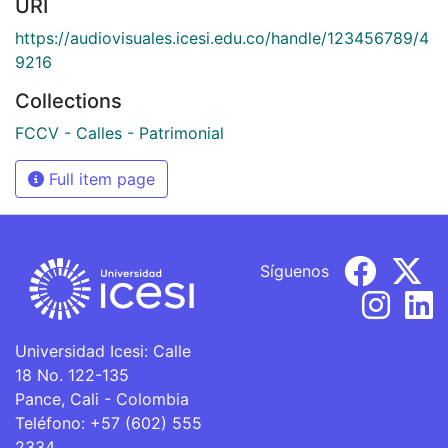
URI
https://audiovisuales.icesi.edu.co/handle/123456789/4
9216
Collections
FCCV - Calles - Patrimonial
Full item page
Síguenos
Universidad Icesi: Calle
18 No. 122-135
Pance, Cali - Colombia
Teléfono: +57 (602) 555
2334