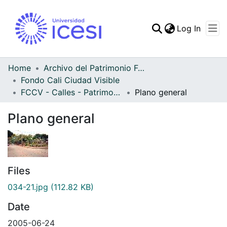
(curren
Log In
Communities & Collec
All of DSpace
Home
Archivo del Patrimonio Fotográfico y Fílmico del Valle del Cauca
Fondo Cali Ciudad Visible
Statistics
FCCV - Calles - Patrimonial
Plano general
Plano general
Files
034-21.jpg
(112.82 KB)
Date
2005-06-24