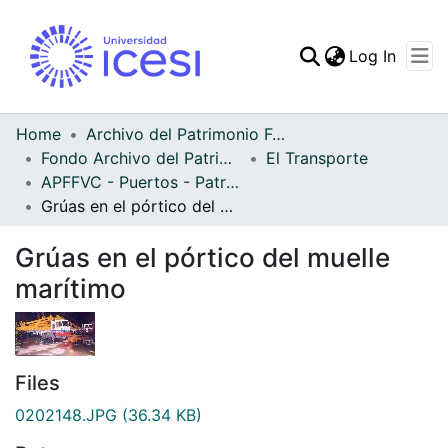
(curren
Log In
Communities & Collec
All of DSpace
Home
Archivo del Patrimonio Fotográfico y Fílmico del Valle del Cauca
Fondo Archivo del Patrimonio Fotográfico y Fílmico del Valle del Cauca
El Transporte
Statistics
APFFVC - Puertos - Patrimonial
Grúas en el pórtico del muelle marítimo
Grúas en el pórtico del muelle
marítimo
Files
0202148.JPG
(36.34 KB)