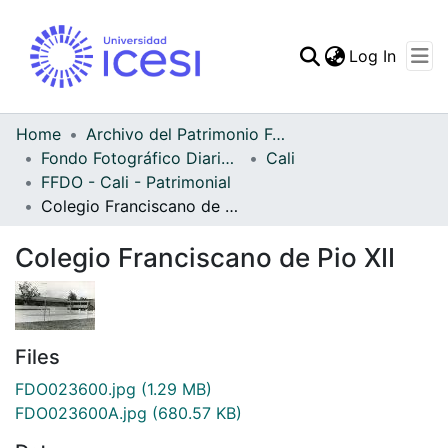
(curren
Log In
Communities & Collec
All of DSpace
Home
Archivo del Patrimonio Fotográfico y Fílmico del Valle del Cauca
Fondo Fotográfico Diario Occidente
Cali
Statistics
FFDO - Cali - Patrimonial
Colegio Franciscano de Pio XII
Colegio Franciscano de Pio XII
Files
FDO023600.jpg
(1.29 MB)
FDO023600A.jpg
(680.57 KB)