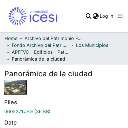
(curren
Log In
Communities & Collec
All of DSpace
Home
Archivo del Patrimonio Fotográfico y Fílmico del Valle del Cauca
Fondo Archivo del Patrimonio Fotográfico y Fílmico del Valle del Cauca
Los Municipios
Statistics
APFFVC - Edificios - Patrimonial
Panorámica de la ciudad
Panorámica de la ciudad
Files
0602371.JPG
(36 KB)
Date