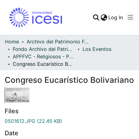
(curren
Log In
Communities & Collec
All of DSpace
Home
Archivo del Patrimonio Fotográfico y Fílmico del Valle del Cauca
Fondo Archivo del Patrimonio Fotográfico y Fílmico del Valle del Cauca
Los Eventos
Statistics
APFFVC - Religiosos - Patrimonial
Congreso Eucarístico Bolivariano
Congreso Eucarístico Bolivariano
Files
0501612.JPG
(22.45 KB)
Date