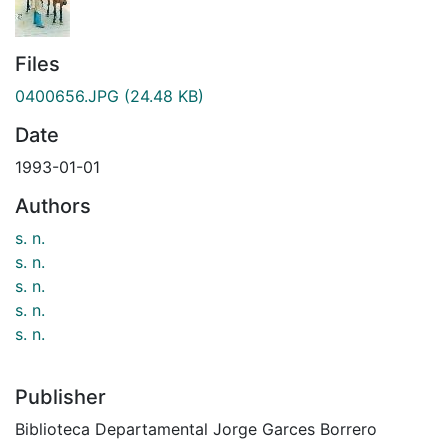
Files
0400656.JPG
(24.48 KB)
Date
1993-01-01
Authors
s. n.
s. n.
s. n.
s. n.
s. n.
Publisher
Biblioteca Departamental Jorge Garces Borrero