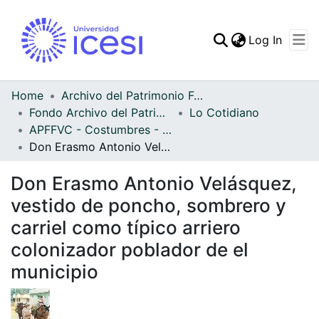
(curren
Log In
Communities & Collec
All of DSpace
Home
Archivo del Patrimonio Fotográfico y Fílmico del Valle del Cauca
Fondo Archivo del Patrimonio Fotográfico y Fílmico del Valle del Cauca
Lo Cotidiano
Statistics
APFFVC - Costumbres - Patrimonial
Don Erasmo Antonio Velásquez, vestido de poncho, sombrero y carriel como típico arriero colonizador poblador de el municipio
Don Erasmo Antonio Velásquez,
vestido de poncho, sombrero y
carriel como típico arriero
colonizador poblador de el
municipio