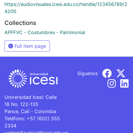
https://audiovisuales.icesi.edu.co/handle/123456789/2
4200
Collections
APFFVC - Costumbres - Patrimonial
Full item page
Síguenos
Universidad Icesi: Calle
18 No. 122-135
Pance, Cali - Colombia
Teléfono: +57 (602) 555
2334
ventanillaunica@icesi.edu.co