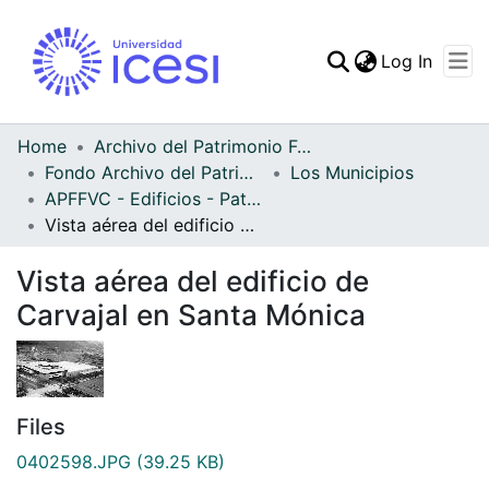
(curren
Log In
Communities & Collec
All of DSpace
Home
Archivo del Patrimonio Fotográfico y Fílmico del Valle del Cauca
Fondo Archivo del Patrimonio Fotográfico y Fílmico del Valle del Cauca
Los Municipios
Statistics
APFFVC - Edificios - Patrimonial
Vista aérea del edificio de Carvajal en Santa Mónica
Vista aérea del edificio de
Carvajal en Santa Mónica
Files
0402598.JPG
(39.25 KB)