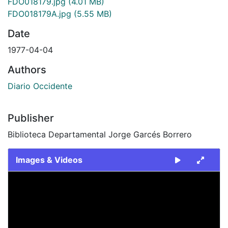
FDO018179.jpg
(4.01 MB)
FDO018179A.jpg
(5.55 MB)
Date
1977-04-04
Authors
Diario Occidente
Publisher
Biblioteca Departamental Jorge Garcés Borrero
Images & Videos
Slide 1 of 2