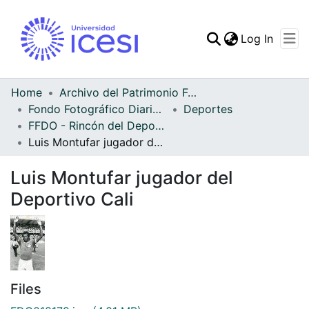
(curren
Log In
Communities & Collec
All of DSpace
Home
Archivo del Patrimonio Fotográfico y Fílmico del Valle del Cauca
Fondo Fotográfico Diario Occidente
Deportes
Statistics
FFDO - Rincón del Deportivo Cali - Patrimonial
Luis Montufar jugador del Deportivo Cali
Luis Montufar jugador del
Deportivo Cali
Files