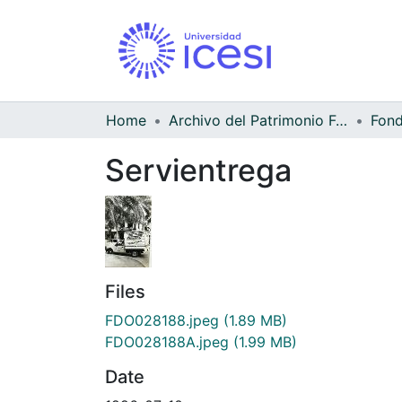
Home
Archivo del Patrimonio Fotográfico y Fílmico del Valle del Cauca
Servientrega
Files
FDO028188.jpeg
(1.89 MB)
FDO028188A.jpeg
(1.99 MB)
Date