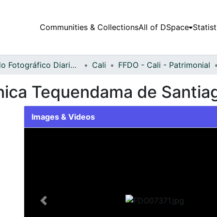
Communities & Collections
All of DSpace
Statist
Fondo Fotográfico Diario Occidente
Cali
FFDO - Cali - Patrimonial
ínica Tequendama de Santiag
Images & Videos
Slide 1 of 1
Previous