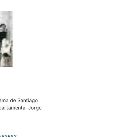
dama de Santiago
epartamental Jorge
9/63583